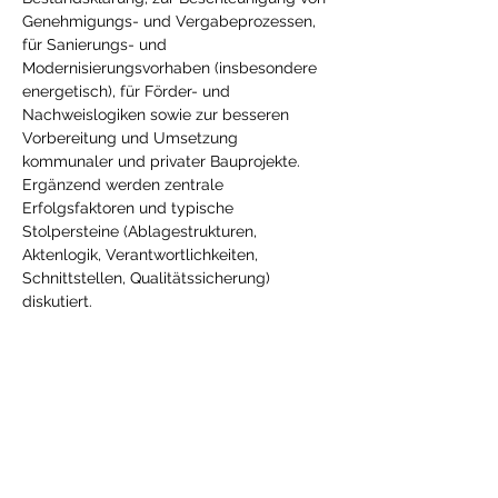
Genehmigungs- und Vergabeprozessen, 
für Sanierungs- und 
Modernisierungsvorhaben (insbesondere 
energetisch), für Förder- und 
Nachweislogiken sowie zur besseren 
Vorbereitung und Umsetzung 
kommunaler und privater Bauprojekte. 
Ergänzend werden zentrale 
Erfolgsfaktoren und typische 
Stolpersteine (Ablagestrukturen, 
Aktenlogik, Verantwortlichkeiten, 
Schnittstellen, Qualitätssicherung) 
diskutiert.
Ein besonderer Schwerpunkt liegt auf 
Erfahrungen aus ersten Projekten mit 
Gemeinden in Baden-Württemberg
: 
Welche Ansätze haben sich bewährt, 
welche Entscheidungen…